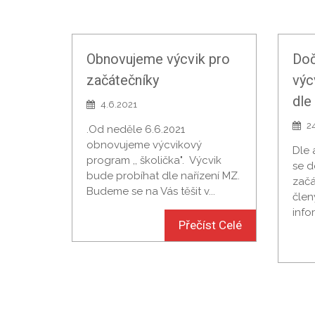
Obnovujeme výcvik pro
Doč
začátečníky
výc
dle
4.6.2021
2
.Od neděle 6.6.2021
obnovujeme výcvikový
Dle 
program ,, školička". Výcvik
se d
bude probíhat dle nařízení MZ.
začát
Budeme se na Vás těšit v...
člen
info
Přečíst Celé