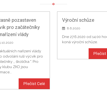
asně pozastaven
Výroční schůze
vik pro začátečníky
8.6.2020
 nařízení vlády
Dne 27.6.2020 od 14:00 ho
koná výroční schůze.
4.10.2020
aktuálních nařízení vlády
Přečíst
o odvolání ruší výcvik pro
ečníky ,, školička ". Pro
y klubu ZKO jsou
rmace...
Přečíst Celé