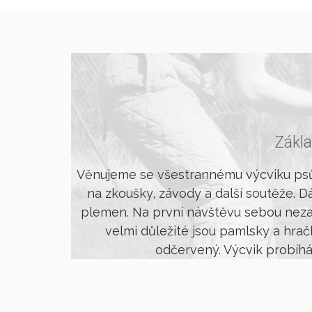
Zákl
Věnujeme se všestrannému výcviku psů 
na zkoušky, závody a další soutěže. 
plemen. Na první návštěvu sebou neza
velmi důležité jsou pamlsky a hrač
odčervený. Výcvik probíhá 