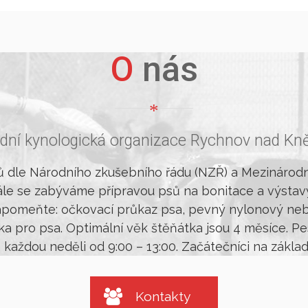
O nás
adní kynologická organizace Rychnov nad Kn
dle Národního zkušebního řádu (NZŘ) a Mezinárodního
Dále se zabýváme přípravou psů na bonitace a výstav
pomeňte: očkovací průkaz psa, pevný nylonový nebo
ka pro psa. Optimální věk štěňátka jsou 4 měsíce. P
každou neděli od 9:00 – 13:00. Začátečníci na zákla
Kontakty