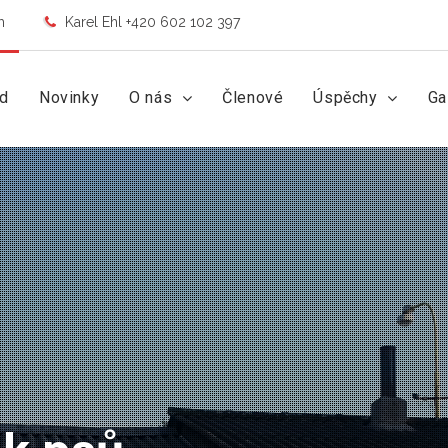
m
Karel Ehl +420 602 102 397
d
Novinky
O nás
Členové
Úspěchy
Ga