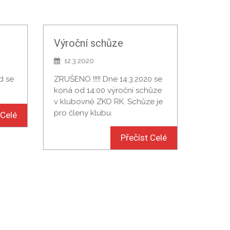
Výroční schůze
12.3.2020
d se
ZRUŠENO !!!!! Dne 14.3.2020 se
koná od 14:00 výroční schůze
v klubovně ZKO RK. Schůze je
pro členy klubu.
 Celé
Přečíst Celé