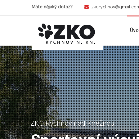
Máte nějaký dotaz?
zkorychnov@gmail.co
Úvo
ZKO Rychnov nad Kněžnou