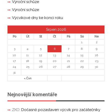
Výroční schůze
Výroční schůze
Výcvikové dny ke konci roku
Srpen 2026
Po
Út
St
Čt
Pá
So
Ne
1
2
3
4
5
6
7
8
9
10
11
12
13
14
15
16
17
18
19
20
21
22
23
24
25
26
27
28
29
30
31
« Čvn
Nejnovější komentáře
ZKO
:
Dočasně pozastaven výcvik pro začátečníky