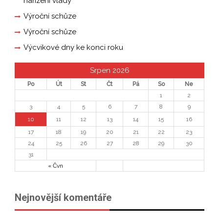
nařízení vlády
Výroční schůze
Výroční schůze
Výcvikové dny ke konci roku
Srpen 2026
Po
Út
St
Čt
Pá
So
Ne
1
2
3
4
5
6
7
8
9
10
11
12
13
14
15
16
17
18
19
20
21
22
23
24
25
26
27
28
29
30
31
« Čvn
Nejnovější komentáře