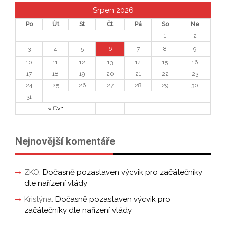
Srpen 2026
Po
Út
St
Čt
Pá
So
Ne
1
2
3
4
5
6
7
8
9
10
11
12
13
14
15
16
17
18
19
20
21
22
23
24
25
26
27
28
29
30
31
« Čvn
Nejnovější komentáře
ZKO
:
Dočasně pozastaven výcvik pro začátečníky
dle nařízení vlády
Kristýna
:
Dočasně pozastaven výcvik pro
začátečníky dle nařízení vlády