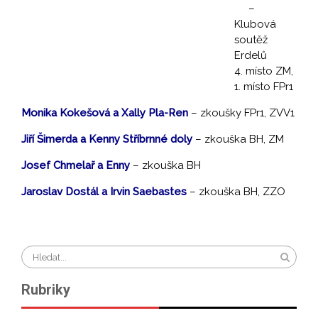
–
Klubová
soutěž
Erdelů
4. místo ZM,
1. místo FPr1
Monika Kokešová a Xally Pla-Ren
– zkoušky FPr1, ZVV1
Jiří Šimerda a Kenny Stříbrnné doly
– zkouška BH, ZM
Josef Chmelař a Enny
– zkouška BH
Jaroslav Dostál a Irvin Saebastes
– zkouška BH, ZZO
Rubriky