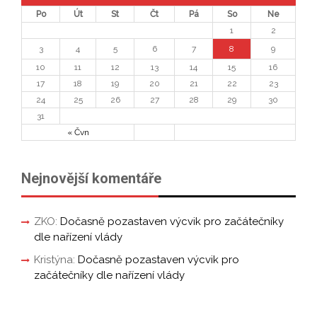
Po
Út
St
Čt
Pá
So
Ne
1
2
3
4
5
6
7
8
9
10
11
12
13
14
15
16
17
18
19
20
21
22
23
24
25
26
27
28
29
30
31
« Čvn
Nejnovější komentáře
ZKO
:
Dočasně pozastaven výcvik pro začátečníky
dle nařízení vlády
Kristýna
:
Dočasně pozastaven výcvik pro
začátečníky dle nařízení vlády