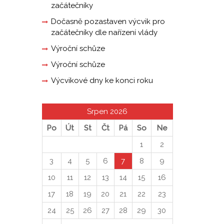
začátečníky
Dočasně pozastaven výcvik pro
začátečníky dle nařízení vlády
Výroční schůze
Výroční schůze
Výcvikové dny ke konci roku
Srpen 2026
Po
Út
St
Čt
Pá
So
Ne
1
2
3
4
5
6
7
8
9
10
11
12
13
14
15
16
17
18
19
20
21
22
23
24
25
26
27
28
29
30