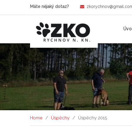
Máte nějaký dotaz?
zkorychnov@gmail.co
Úvo
Home
Úspěchy
Úspěchy 2015