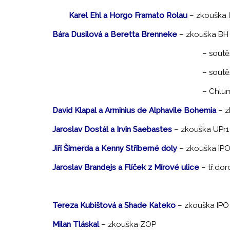
Karel Ehl a Horgo Framato Rolau
– zkouška 
Bára Dusilová a Beretta Brenneke
– zkouška BH
– soutěž Náchod ZZ
– soutěž Choceň ZZO
– Chlumec nad Cidlino
David Klapal a Arminius de Alphavile Bohemia
– 
Jaroslav Dostál a Irvin Saebastes
– zkouška UPr1
Jiří Šimerda a Kenny Stříberné doly
– zkouška IP
Jaroslav Brandejs a Flíček z Mírové ulice
– tř.do
– tř.dorostu VN3 
Tereza Kubištová a Shade Kateko
– zkouška IPO
Milan Tláskal
– zkouška ZOP