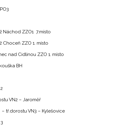
IPO3
O1 7.místo
 1. místo
u ZZO 1. místo
zkouška BH
O2
rostu VN2 – Jaroměř
– Kylešovice
 3