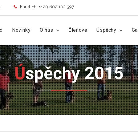
m
Karel Ehl +420 602 102 397
d
Novinky
O nás
Členové
Úspěchy
Ga
Úspěchy 2015