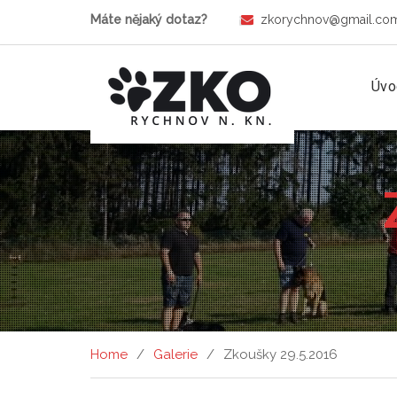
Máte nějaký dotaz?
zkorychnov@gmail.co
Úvo
Home
Galerie
Zkoušky 29.5.2016