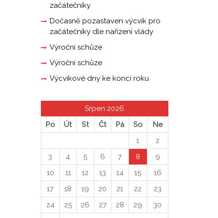
začátečníky
Dočasně pozastaven výcvik pro
začátečníky dle nařízení vlády
Výroční schůze
Výroční schůze
Výcvikové dny ke konci roku
Srpen 2026
Po
Út
St
Čt
Pá
So
Ne
1
2
3
4
5
6
7
8
9
10
11
12
13
14
15
16
17
18
19
20
21
22
23
24
25
26
27
28
29
30