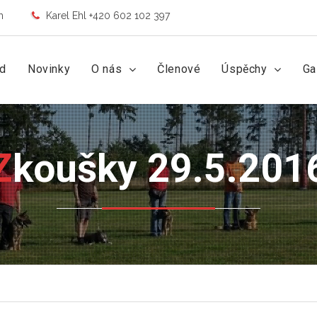
m
Karel Ehl +420 602 102 397
d
Novinky
O nás
Členové
Úspěchy
Ga
Zkoušky 29.5.201